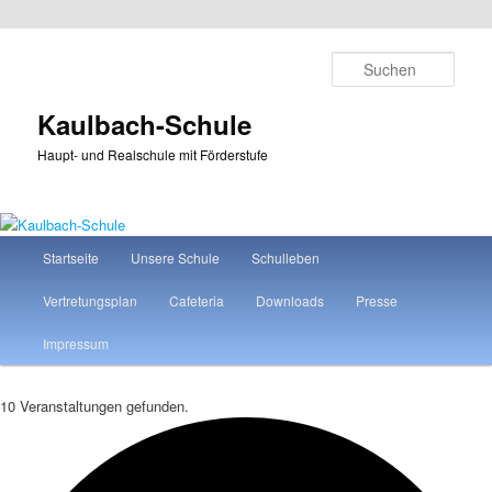
Zum
Zum
primären
sekundären
Such
Inhalt
Inhalt
springen
springen
Kaulbach-Schule
Haupt- und Realschule mit Förderstufe
Hauptmenü
Startseite
Unsere Schule
Schulleben
Vertretungsplan
Cafeteria
Downloads
Presse
Impressum
10 Veranstaltungen gefunden.