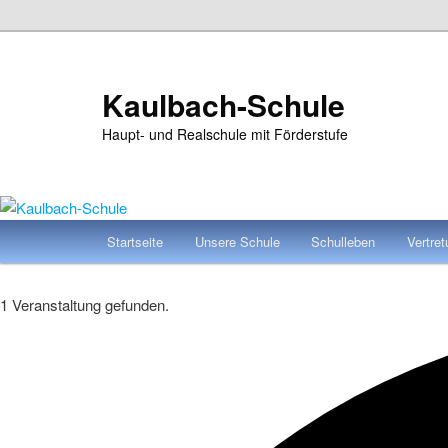
Zum
Zum
primären
sekundären
Inhalt
Inhalt
Kaulbach-Schule
springen
springen
Haupt- und Realschule mit Förderstufe
Hauptmenü
Startseite
Unsere Schule
Schulleben
Vertre
1 Veranstaltung gefunden.