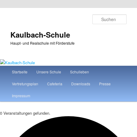
Zum
Zum
primären
sekundären
Such
Inhalt
Inhalt
springen
springen
Kaulbach-Schule
Haupt- und Realschule mit Förderstufe
Hauptmenü
Startseite
Unsere Schule
Schulleben
Vertretungsplan
Cafeteria
Downloads
Presse
Impressum
0 Veranstaltungen gefunden.