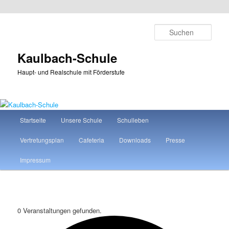
Zum
Zum
primären
sekundären
Such
Inhalt
Inhalt
springen
springen
Kaulbach-Schule
Haupt- und Realschule mit Förderstufe
Hauptmenü
Startseite
Unsere Schule
Schulleben
Vertretungsplan
Cafeteria
Downloads
Presse
Impressum
0 Veranstaltungen gefunden.