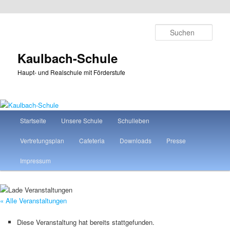
Zum
primären
Such
Inhalt
springen
Kaulbach-Schule
Haupt- und Realschule mit Förderstufe
Hauptmenü
Startseite
Unsere Schule
Schulleben
Vertretungsplan
Cafeteria
Downloads
Presse
Impressum
« Alle Veranstaltungen
Diese Veranstaltung hat bereits stattgefunden.