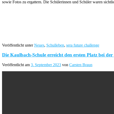
sowie Fotos zu ergattern. Die Schülerinnen und Schüler waren sichtli
Veröffentlicht unter
Neues
,
Schulleben
,
sera future challenge
Die Kaulbach-Schule erreicht den ersten Platz bei der
Veröffentlicht am
3. September 2023
von
Carsten Braun