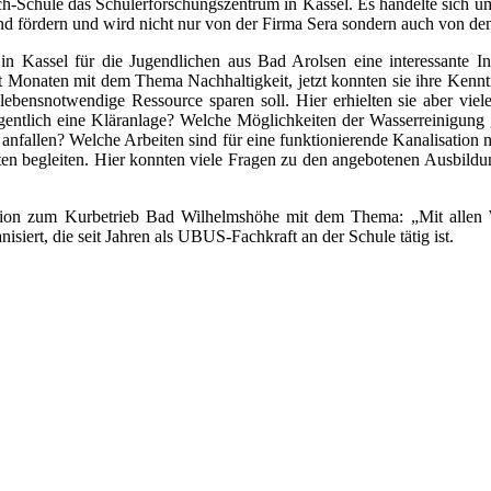
-Schule das Schülerforschungszentrum in Kassel. Es handelte sich u
d fördern und wird nicht nur von der Firma Sera sondern auch von den 
 in Kassel für die Jugendlichen aus Bad Arolsen eine interessante 
it Monaten mit dem Thema Nachhaltigkeit, jetzt konnten sie ihre Kenn
 lebensnotwendige Ressource sparen soll. Hier erhielten sie aber vi
gentlich eine Kläranlage? Welche Möglichkeiten der Wasserreinigung 
 anfallen? Welche Arbeiten sind für eine funktionierende Kanalisation no
eiten begleiten. Hier konnten viele Fragen zu den angebotenen Ausbild
tation zum Kurbetrieb Bad Wilhelmshöhe mit dem Thema: „Mit allen 
iert, die seit Jahren als UBUS-Fachkraft an der Schule tätig ist.