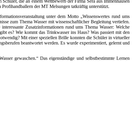
m Schüler, die an einem Wettbewerb der Firma Sera aus Immenhausen
Profihandballern der MT Melsungen tatkräftig unterstützt.
Informationsveranstaltung unter dem Motto „Wissenswertes rund ums
tnisse zum Thema Wasser mit wissenschaftlicher Begleitung vertiefen.
ele interessante Zusatzinformationen rund ums Thema Wasser: Welche
gibt es? Wie kommt das Trinkwasser ins Haus? Was passiert mit den
twendig? Mit einer speziellen Brille konnten die Schüler in virtueller
ungsberufen beantwortet werden. Es wurde experimentiert, gelernt und
Wasser gewaschen.“ Das eigenständige und selbstbestimmte Lernen