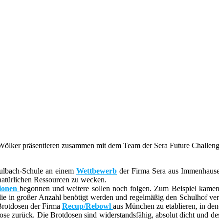
Wölker präsentieren zusammen mit dem Team der Sera Future Challenge
aulbach-Schule an einem
Wettbewerb
der Firma Sera aus Immenhausen 
natürlichen Ressourcen zu wecken.
tionen
begonnen und weitere sollen noch folgen. Zum Beispiel kamen 
a, die in großer Anzahl benötigt werden und regelmäßig den Schulhof v
 Brotdosen der Firma
Recup/Rebowl
aus München zu etablieren, in de
ose zurück. Die Brotdosen sind widerstandsfähig, absolut dicht und de