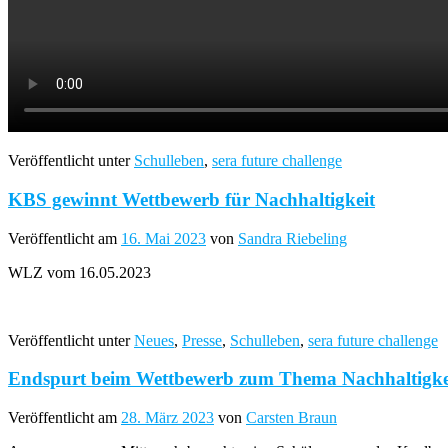
Veröffentlicht unter
Schulleben
,
sera future challenge
KBS gewinnt Wettbewerb für Nachhaltigkeit
Veröffentlicht am
16. Mai 2023
von
Sandra Riebeling
WLZ vom 16.05.2023
Veröffentlicht unter
Neues
,
Presse
,
Schulleben
,
sera future challenge
Endspurt beim Wettbewerb zum Thema Nachhaltigke
Veröffentlicht am
28. März 2023
von
Carsten Braun