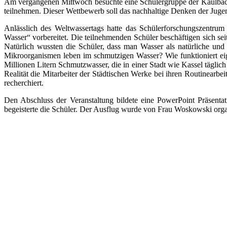
Am vergangenen Mittwoch besuchte eine Schülergruppe der Kaulbach
teilnehmen. Dieser Wettbewerb soll das nachhaltige Denken der Jugen
Anlässlich des Weltwassertags hatte das Schülerforschungszentrum
Wasser“ vorbereitet. Die teilnehmenden Schüler beschäftigen sich se
Natürlich wussten die Schüler, dass man Wasser als natürliche und
Mikroorganismen leben im schmutzigen Wasser? Wie funktioniert ei
Millionen Litern Schmutzwasser, die in einer Stadt wie Kassel täglich
Realität die Mitarbeiter der Städtischen Werke bei ihren Routinearb
recherchiert.
Den Abschluss der Veranstaltung bildete eine PowerPoint Präsen
begeisterte die Schüler. Der Ausflug wurde von Frau Woskowski organis