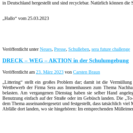
in Deutschland hergestellt und sind recyclebar. Natürlich können di
„Hallo“ vom 25.03.2023
Veröffentlicht unter
Neues
,
Presse
,
Schulleben
,
sera future challenge
DRECK – WEG – AKTION in der Schulumgebung
Veröffentlicht am
23. März 2023
von
Carsten Braun
„Littering“ stellt ein großes Problem dar; damit ist die Vermüll
Wettbewerb der Firma Sera aus Immenhausen zum Thema Nachhaltig
belasten. Am vergangenen Dienstag haben sie selber Hand angele
Benutzung einfach auf der Straße oder im Gebüsch landen. Die „To-g
dem Thema auseinandergesetzt und festgestellt, dass tatsächlich vi
Abfälle dort landen, wo sie hingehören: Im entsprechenden Mülleimer