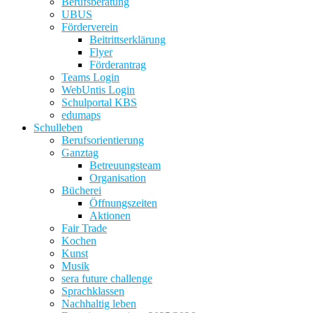
Berufsberatung
UBUS
Förderverein
Beitrittserklärung
Flyer
Förderantrag
Teams Login
WebUntis Login
Schulportal KBS
edumaps
Schulleben
Berufsorientierung
Ganztag
Betreuungsteam
Organisation
Bücherei
Öffnungszeiten
Aktionen
Fair Trade
Kochen
Kunst
Musik
sera future challenge
Sprachklassen
Nachhaltig leben