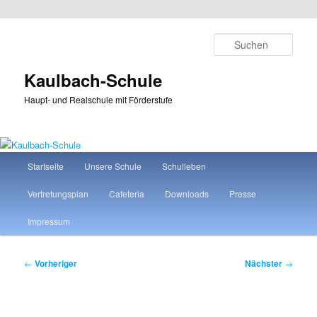
Zum
primären
Such
Inhalt
springen
Kaulbach-Schule
Haupt- und Realschule mit Förderstufe
Hauptmenü
Startseite
Unsere Schule
Schulleben
Vertretungsplan
Cafeteria
Downloads
Presse
Impressum
Beitragsnavigation
←
Vorheriger
Nächster
→