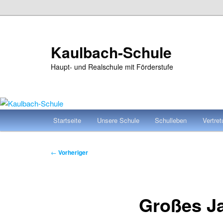
Zum
primären
Inhalt
Kaulbach-Schule
springen
Haupt- und Realschule mit Förderstufe
Hauptmenü
Startseite
Unsere Schule
Schulleben
Vertre
Beitragsnavigation
←
Vorheriger
Großes Ja