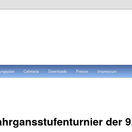
tungsplan
Cafeteria
Downloads
Presse
Impressum
hrgansstufenturnier der 9