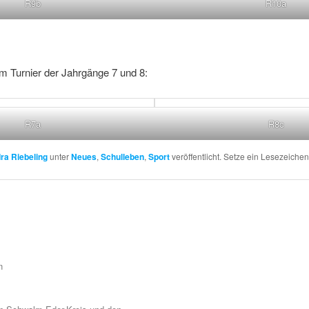
R9b
R10a
m Turnier der Jahrgänge 7 und 8:
R7a
R8c
ra Riebeling
unter
Neues
,
Schulleben
,
Sport
veröffentlicht. Setze ein Lesezeiche
n