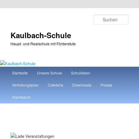
Zum
primären
Such
Inhalt
springen
Kaulbach-Schule
Haupt- und Realschule mit Förderstufe
Hauptmenü
Startseite
Unsere Schule
Schulleben
Vertretungsplan
Cafeteria
Downloads
Presse
Impressum