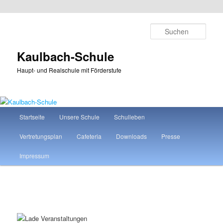
Zum
primären
Such
Inhalt
springen
Kaulbach-Schule
Haupt- und Realschule mit Förderstufe
Hauptmenü
Startseite
Unsere Schule
Schulleben
Vertretungsplan
Cafeteria
Downloads
Presse
Impressum