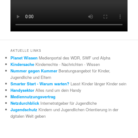
AKTUELLE LINKS
Planet Wissen
Medienportal des WDR, SWF und Alpha
Kindersache
Kinderrechte - Nachrichten - Wissen
Nummer gegen Kummer
Beratungsangebot für Kinder,
Jugendliche und Eltern
Smarter Start - Warum warten?
Lasst Kinder länger Kinder sein
Handysektor
Alles rund um dein Handy
Mediennutzungsvertrag
Netzdurchblick
Internetratgeber für Jugendliche
Jugendschutz
Kindern und Jugendlichen Orientierung in der
dgitalen Welt geben