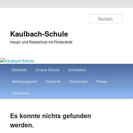
Zum
Zum
primären
sekundären
Such
Inhalt
Inhalt
springen
springen
Kaulbach-Schule
Haupt- und Realschule mit Förderstufe
Hauptmenü
Startseite
Unsere Schule
Schulleben
Vertretungsplan
Cafeteria
Downloads
Presse
Impressum
Es konnte nichts gefunden
werden.