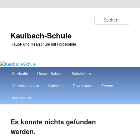
Zum
Zum
primären
sekundären
Such
Inhalt
Inhalt
springen
springen
Kaulbach-Schule
Haupt- und Realschule mit Förderstufe
Hauptmenü
Startseite
Unsere Schule
Schulleben
Vertretungsplan
Cafeteria
Downloads
Presse
Impressum
Es konnte nichts gefunden
werden.