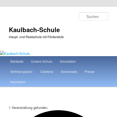
Zum
Zum
primären
sekundären
Such
Inhalt
Inhalt
springen
springen
Kaulbach-Schule
Haupt- und Realschule mit Förderstufe
Hauptmenü
Startseite
Unsere Schule
Schulleben
Vertretungsplan
Cafeteria
Downloads
Presse
Impressum
1 Veranstaltung gefunden.