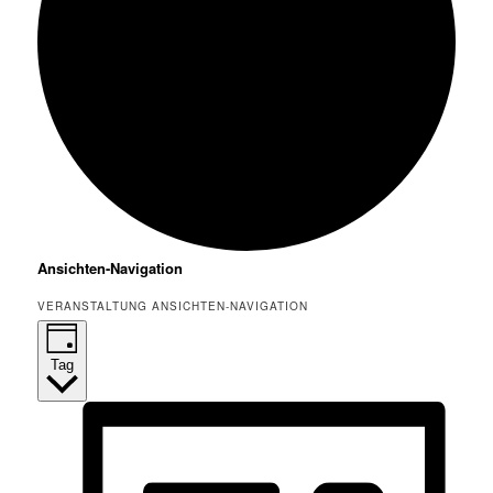
Veranstaltungen
Ansichten-Navigation
für
VERANSTALTUNG ANSICHTEN-NAVIGATION
31.
Dezember
2024
Tag