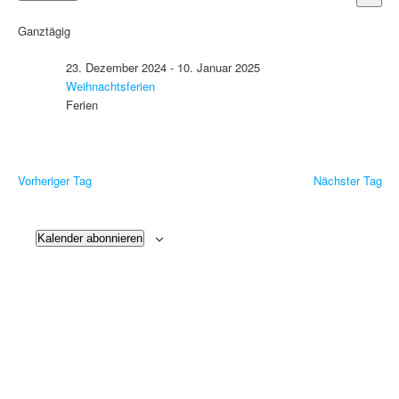
Navigati
Ansic
für
Datum
Navig
3.
wählen.
Ganztägig
Januar
2025
23. Dezember 2024
-
10. Januar 2025
Weihnachtsferien
Ferien
Vorheriger Tag
Nächster Tag
Kalender abonnieren