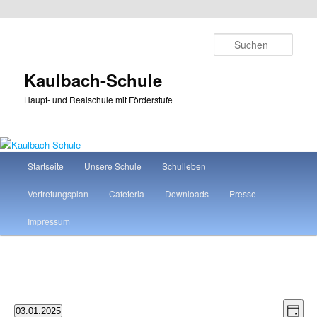
Zum
Zum
primären
sekundären
Such
Inhalt
Inhalt
springen
springen
Kaulbach-Schule
Haupt- und Realschule mit Förderstufe
Hauptmenü
Startseite
Unsere Schule
Schulleben
Vertretungsplan
Cafeteria
Downloads
Presse
Impressum
Ansicht
Veran
Veranstaltungen
03.01.2025
Tag