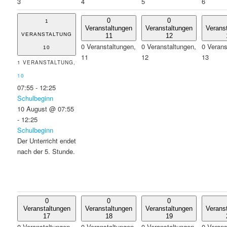
3
4
5
6
0
0
1
Veranstaltungen
Veranstaltungen
Verans
VERANSTALTUNG
11
12
0 Veranstaltungen,
0 Veranstaltungen,
0 Verans
10
11
12
13
1 VERANSTALTUNG,
10
07:55
-
12:25
Schulbeginn
10 August @ 07:55
-
12:25
Schulbeginn
Der Unterricht endet
nach der 5. Stunde.
0
0
0
Veranstaltungen
Veranstaltungen
Veranstaltungen
Verans
17
18
19
0 Veranstaltungen,
0 Veranstaltungen,
0 Veranstaltungen,
0 Verans