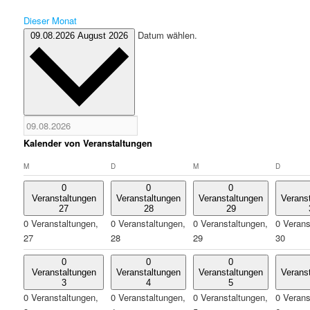
Dieser Monat
Datum wählen.
09.08.2026
August 2026
Kalender von Veranstaltungen
MONTAG
DIENSTAG
MITTWOCH
DONNE
M
D
M
D
0
0
0
Veranstaltungen
Veranstaltungen
Veranstaltungen
Verans
27
28
29
0 Veranstaltungen,
0 Veranstaltungen,
0 Veranstaltungen,
0 Verans
27
28
29
30
0
0
0
Veranstaltungen
Veranstaltungen
Veranstaltungen
Verans
3
4
5
0 Veranstaltungen,
0 Veranstaltungen,
0 Veranstaltungen,
0 Verans