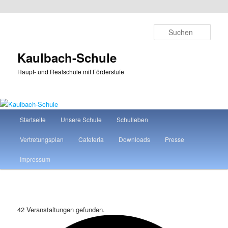
Zum
Zum
primären
sekundären
Such
Inhalt
Inhalt
springen
springen
Kaulbach-Schule
Haupt- und Realschule mit Förderstufe
Hauptmenü
Startseite
Unsere Schule
Schulleben
Vertretungsplan
Cafeteria
Downloads
Presse
Impressum
42 Veranstaltungen gefunden.