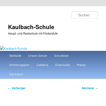
Zum
primären
Such
Inhalt
springen
Kaulbach-Schule
Haupt- und Realschule mit Förderstufe
Hauptmenü
Startseite
Unsere Schule
Schulleben
Vertretungsplan
Cafeteria
Downloads
Presse
Impressum
Beitragsnavigation
←
Vorheriger
Nächster
→