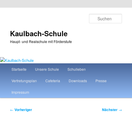
Zum
primären
Such
Inhalt
springen
Kaulbach-Schule
Haupt- und Realschule mit Förderstufe
Hauptmenü
Startseite
Unsere Schule
Schulleben
Vertretungsplan
Cafeteria
Downloads
Presse
Impressum
Beitragsnavigation
←
Vorheriger
Nächster
→