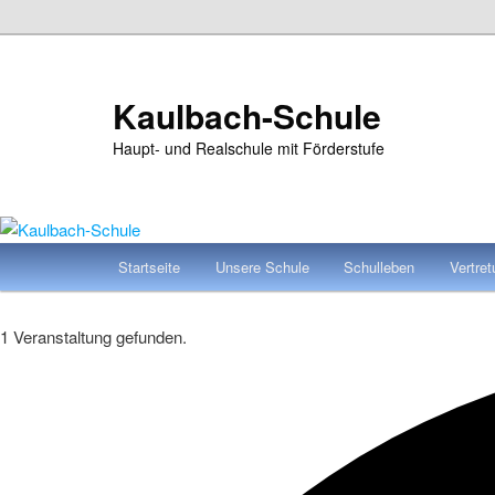
Zum
Zum
primären
sekundären
Inhalt
Inhalt
Kaulbach-Schule
springen
springen
Haupt- und Realschule mit Förderstufe
Hauptmenü
Startseite
Unsere Schule
Schulleben
Vertre
1 Veranstaltung gefunden.