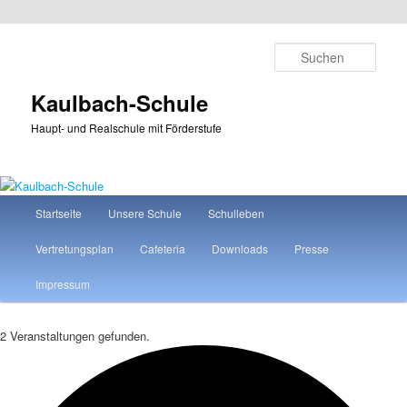
Zum
Zum
primären
sekundären
Such
Inhalt
Inhalt
springen
springen
Kaulbach-Schule
Haupt- und Realschule mit Förderstufe
Hauptmenü
Startseite
Unsere Schule
Schulleben
Vertretungsplan
Cafeteria
Downloads
Presse
Impressum
2 Veranstaltungen gefunden.