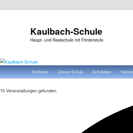
Zum
Zum
primären
sekundären
Inhalt
Inhalt
Kaulbach-Schule
springen
springen
Haupt- und Realschule mit Förderstufe
Hauptmenü
Startseite
Unsere Schule
Schulleben
Vertre
10 Veranstaltungen gefunden.