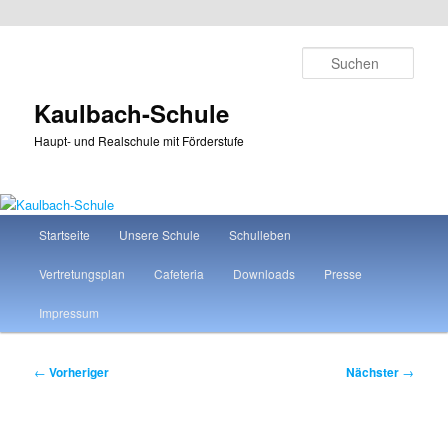
Zum
primären
Such
Inhalt
springen
Kaulbach-Schule
Haupt- und Realschule mit Förderstufe
Hauptmenü
Startseite
Unsere Schule
Schulleben
Vertretungsplan
Cafeteria
Downloads
Presse
Impressum
Beitragsnavigation
←
Vorheriger
Nächster
→