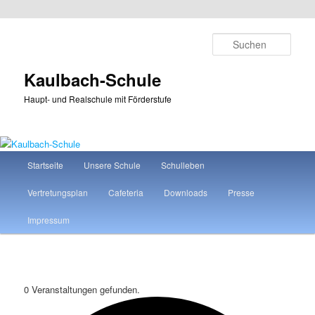
Zum
Zum
primären
sekundären
Such
Inhalt
Inhalt
springen
springen
Kaulbach-Schule
Haupt- und Realschule mit Förderstufe
Hauptmenü
Startseite
Unsere Schule
Schulleben
Vertretungsplan
Cafeteria
Downloads
Presse
Impressum
0 Veranstaltungen gefunden.