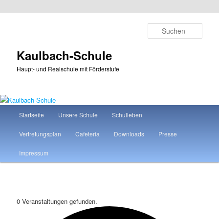
Zum
Zum
primären
sekundären
Such
Inhalt
Inhalt
springen
springen
Kaulbach-Schule
Haupt- und Realschule mit Förderstufe
Hauptmenü
Startseite
Unsere Schule
Schulleben
Vertretungsplan
Cafeteria
Downloads
Presse
Impressum
0 Veranstaltungen gefunden.