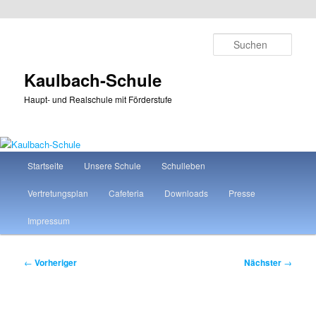
Zum
primären
Such
Inhalt
springen
Kaulbach-Schule
Haupt- und Realschule mit Förderstufe
Hauptmenü
Startseite
Unsere Schule
Schulleben
Vertretungsplan
Cafeteria
Downloads
Presse
Impressum
Beitragsnavigation
←
Vorheriger
Nächster
→