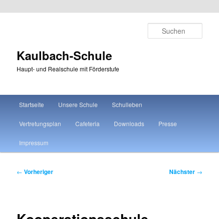
Zum
primären
Such
Inhalt
springen
Kaulbach-Schule
Haupt- und Realschule mit Förderstufe
Hauptmenü
Startseite
Unsere Schule
Schulleben
Vertretungsplan
Cafeteria
Downloads
Presse
Impressum
Beitragsnavigation
←
Vorheriger
Nächster
→
Kooperationsschule