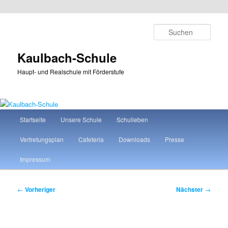
Zum
primären
Such
Inhalt
springen
Kaulbach-Schule
Haupt- und Realschule mit Förderstufe
Hauptmenü
Startseite
Unsere Schule
Schulleben
Vertretungsplan
Cafeteria
Downloads
Presse
Impressum
Beitragsnavigation
←
Vorheriger
Nächster
→