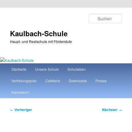
Zum
primären
Such
Inhalt
springen
Kaulbach-Schule
Haupt- und Realschule mit Förderstufe
Hauptmenü
Startseite
Unsere Schule
Schulleben
Vertretungsplan
Cafeteria
Downloads
Presse
Impressum
Beitragsnavigation
←
Vorheriger
Nächster
→