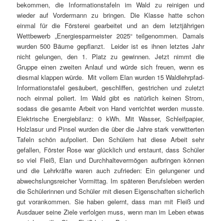
bekommen, die Informationstafeln im Wald zu reinigen und
wieder auf Vordermann zu bringen. Die Klasse hatte schon
einmal für die Försterei gearbeitet und an dem letztjährigen
Wettbewerb „Energiesparmeister 2025“ teilgenommen. Damals
wurden 500 Bäume gepflanzt.
Leider ist es ihnen letztes Jahr
nicht gelungen, den 1. Platz zu gewinnen. Jetzt nimmt die
Gruppe einen zweiten Anlauf und würde sich freuen, wenn es
diesmal klappen würde.
Mit vollem Elan wurden 15 Waldlehrpfad-
Informationstafel gesäubert, geschliffen, gestrichen und zuletzt
noch einmal poliert. Im Wald gibt es natürlich keinen Strom,
sodass die gesamte Arbeit von Hand verrichtet werden musste.
Elektrische Energiebilanz: 0 kWh. Mit Wasser, Schleifpapier,
Holzlasur und Pinsel wurden die über die Jahre stark verwitterten
Tafeln schön aufpoliert. Den Schülern hat diese Arbeit sehr
gefallen, Förster Rose war glücklich und erstaunt, dass Schüler
so viel Fleiß, Elan und Durchhaltevermögen aufbringen können
und die Lehrkräfte waren auch zufrieden: Ein gelungener und
abwechslungsreicher Vormittag. Im späteren Berufsleben werden
die Schülerinnen und Schüler mit diesen Eigenschaften sicherlich
gut vorankommen. Sie haben gelernt, dass man mit Fleiß und
Ausdauer seine Ziele verfolgen muss, wenn man im Leben etwas