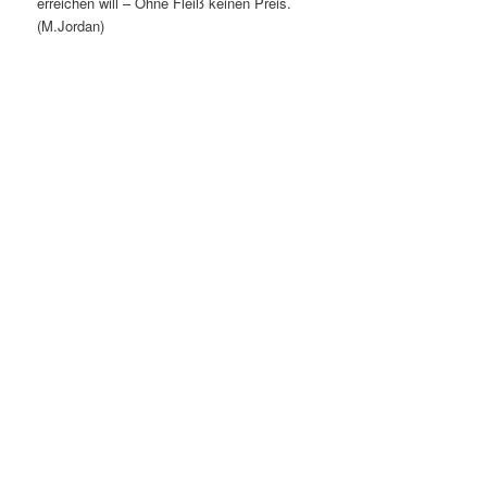
erreichen will
– Ohne Fleiß keinen Preis.
(M.Jordan)