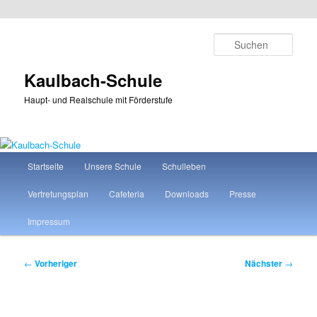
Zum
primären
Such
Inhalt
springen
Kaulbach-Schule
Haupt- und Realschule mit Förderstufe
Hauptmenü
Startseite
Unsere Schule
Schulleben
Vertretungsplan
Cafeteria
Downloads
Presse
Impressum
Beitragsnavigation
←
Vorheriger
Nächster
→