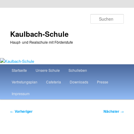
Zum
primären
Such
Inhalt
springen
Kaulbach-Schule
Haupt- und Realschule mit Förderstufe
Hauptmenü
Startseite
Unsere Schule
Schulleben
Vertretungsplan
Cafeteria
Downloads
Presse
Impressum
Beitragsnavigation
←
Vorheriger
Nächster
→