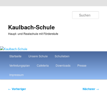
Zum
primären
Such
Inhalt
springen
Kaulbach-Schule
Haupt- und Realschule mit Förderstufe
Hauptmenü
Startseite
Unsere Schule
Schulleben
Vertretungsplan
Cafeteria
Downloads
Presse
Impressum
Beitragsnavigation
←
Vorheriger
Nächster
→