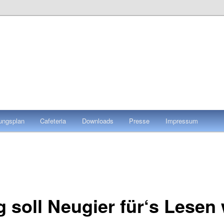
tungsplan
Cafeteria
Downloads
Presse
Impressum
g soll Neugier für‘s Lese