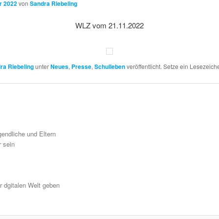
r 2022
von
Sandra Riebeling
WLZ vom 21.11.2022
ra Riebeling
unter
Neues
,
Presse
,
Schulleben
veröffentlicht. Setze ein Lesezeich
gendliche und Eltern
r sein
r dgitalen Welt geben