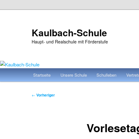
Zum
primären
Inhalt
Kaulbach-Schule
springen
Haupt- und Realschule mit Förderstufe
Hauptmenü
Startseite
Unsere Schule
Schulleben
Vertre
Beitragsnavigation
←
Vorheriger
Vorleseta