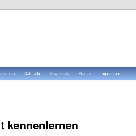
tungsplan
Cafeteria
Downloads
Presse
Impressum
t kennenlernen