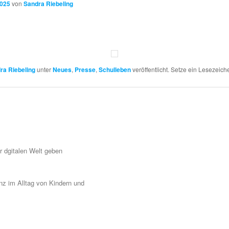
2025
von
Sandra Riebeling
ra Riebeling
unter
Neues
,
Presse
,
Schulleben
veröffentlicht. Setze ein Lesezeich
r dgitalen Welt geben
z im Alltag von Kindern und