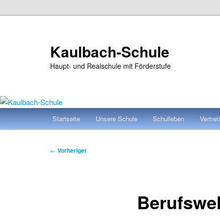
Zum
primären
Inhalt
Kaulbach-Schule
springen
Haupt- und Realschule mit Förderstufe
Hauptmenü
Startseite
Unsere Schule
Schulleben
Vertre
Beitragsnavigation
←
Vorheriger
Berufswel