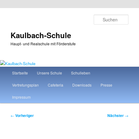
Zum
primären
Such
Inhalt
springen
Kaulbach-Schule
Haupt- und Realschule mit Förderstufe
Hauptmenü
Startseite
Unsere Schule
Schulleben
Vertretungsplan
Cafeteria
Downloads
Presse
Impressum
Beitragsnavigation
←
Vorheriger
Nächster
→