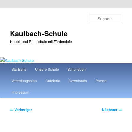
Zum
primären
Such
Inhalt
springen
Kaulbach-Schule
Haupt- und Realschule mit Förderstufe
Hauptmenü
Startseite
Unsere Schule
Schulleben
Vertretungsplan
Cafeteria
Downloads
Presse
Impressum
Beitragsnavigation
←
Vorheriger
Nächster
→