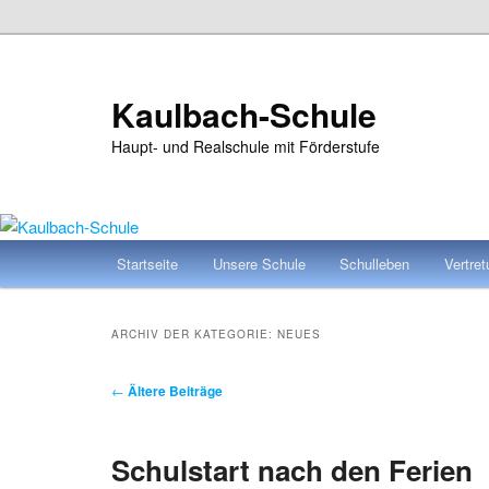
Zum
Zum
primären
sekundären
Inhalt
Inhalt
Kaulbach-Schule
springen
springen
Haupt- und Realschule mit Förderstufe
Hauptmenü
Startseite
Unsere Schule
Schulleben
Vertre
ARCHIV DER KATEGORIE:
NEUES
Beitragsnavigation
←
Ältere Beiträge
Schulstart nach den Ferien