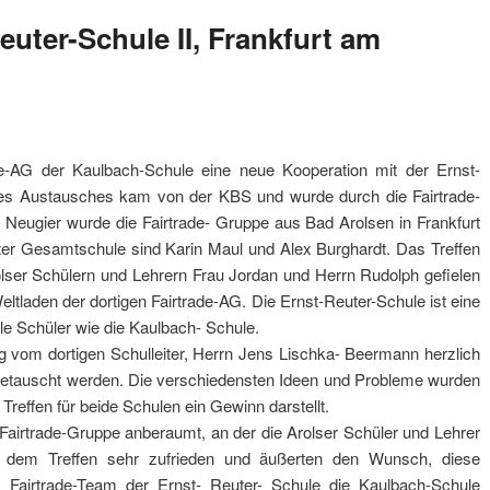
euter-Schule II, Frankfurt am
de-AG der Kaulbach-Schule eine neue Kooperation mit der Ernst-
 des Austausches kam von der KBS und wurde durch die Fairtrade-
nd Neugier wurde die Fairtrade- Gruppe aus Bad Arolsen in Frankfurt
ter Gesamtschule sind Karin Maul und Alex Burghardt. Das Treffen
lser Schülern und Lehrern Frau Jordan und Herrn Rudolph gefielen
ltladen der dortigen Fairtrade-AG. Die Ernst-Reuter-Schule ist eine
le Schüler wie die Kaulbach- Schule.
g vom dortigen Schulleiter, Herrn Jens Lischka- Beermann herzlich
getauscht werden. Die verschiedensten Ideen und Probleme wurden
Treffen für beide Schulen ein Gewinn darstellt.
r Fairtrade-Gruppe anberaumt, an der die Arolser Schüler und Lehrer
t dem Treffen sehr zufrieden und äußerten den Wunsch, diese
 Fairtrade-Team der Ernst- Reuter- Schule die Kaulbach-Schule