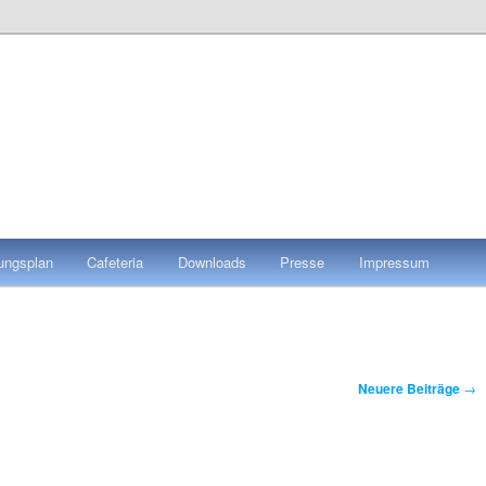
tungsplan
Cafeteria
Downloads
Presse
Impressum
Neuere Beiträge
→