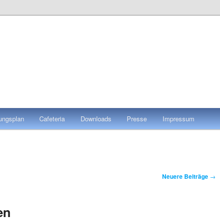
tungsplan
Cafeteria
Downloads
Presse
Impressum
Neuere Beiträge
→
en