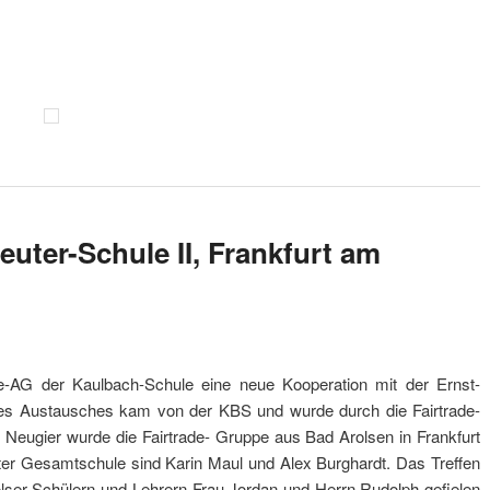
euter-Schule II, Frankfurt am
de-AG der Kaulbach-Schule eine neue Kooperation mit der Ernst-
 des Austausches kam von der KBS und wurde durch die Fairtrade-
nd Neugier wurde die Fairtrade- Gruppe aus Bad Arolsen in Frankfurt
ter Gesamtschule sind Karin Maul und Alex Burghardt. Das Treffen
lser Schülern und Lehrern Frau Jordan und Herrn Rudolph gefielen