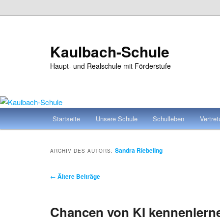
Zum
Zum
primären
sekundären
Inhalt
Inhalt
Kaulbach-Schule
springen
springen
Haupt- und Realschule mit Förderstufe
Hauptmenü
Startseite
Unsere Schule
Schulleben
Vertre
Sandra Riebeling
ARCHIV DES AUTORS:
Beitragsnavigation
←
Ältere Beiträge
Chancen von KI kennenlern