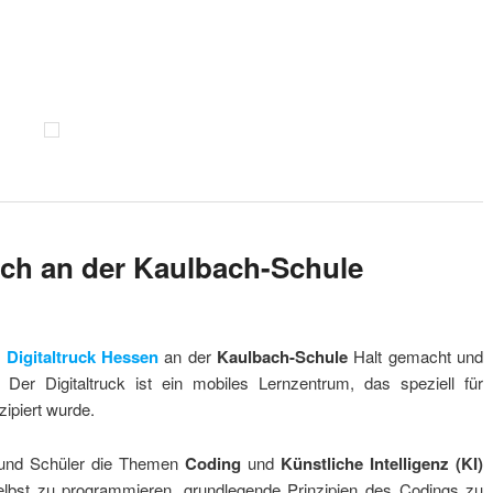
uch an der Kaulbach-Schule
r
Digitaltruck Hessen
an der
Kaulbach-Schule
Halt gemacht und
 Der Digitaltruck ist ein mobiles Lernzentrum, das speziell für
ipiert wurde.
n und Schüler die Themen
Coding
und
Künstliche Intelligenz (KI)
selbst zu programmieren, grundlegende Prinzipien des Codings zu